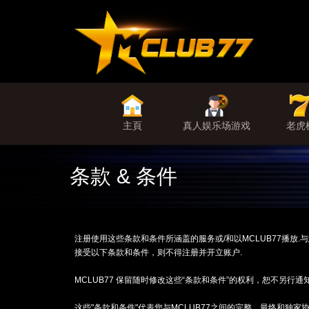
主頁
真人娱乐场游戏
老虎
条款 & 条件
注册使用这些条款和条件所涵盖的服务或/和以MCLUB77播放
接受以下条款和条件，则不得注册并开立账户.
MCLUB77 保留随时修改这些“条款和条件”的权利，恕不另行
这些"条款和条件"代表您与MCLUB77之间的完整，最终和独