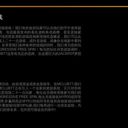
戏
实赌场游戏！我们有价值的玩家可以在他们的手中发挥超
泛范围，包括最新发布的着名虚构角色插槽，甚至是独家
在寻找优质老虎机游戏或独家现场轮盘赌桌，我们可以从
线上二十一点游戏，或扑克游戏，就像你在电影中看到
全部，在享受我们各种各样的游戏的同时，我们将为您的玩
SSIVE FREE SPIN！每当您玩任何首选游戏时，
B77这里有充足的选择。在追逐巨大的JACKPOT梦想
活动，如欢迎奖金或奖金奖励等。在MCLUB77,我们
,MCLUB77正在引入一个全新的奖励系统，它只对所有
家还是现场二十一点玩家，每位会员都有资格参与我们的
RESSIVE FREE SPIN,每次充值最低MYR50或同等
,并赢得高达MYR138或同等价值的其他游戏GAME
?不要烦恼!仅限VIP玩家,我们每周进行一次排名促销，为
们的排名表，也许您可​​能会在列表中!