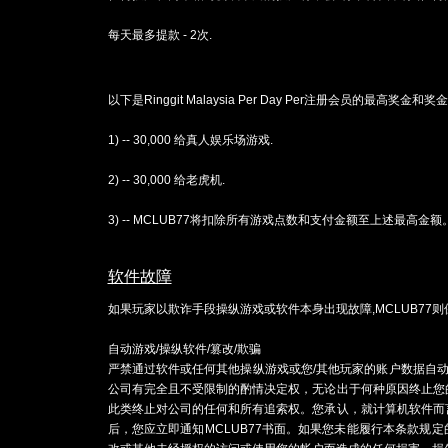
每天最多提款 - 2次.
以下是Ringgit Malaysia Per Day Per注册会员的最高奖金和奖金
1) -- 30,000 给真人娱乐场游戏.
2) -- 30,000 给老虎机.
3) -- MCLUB77将扣除所有游戏点数和支付金额至上述最高金
软件故障
如果玩家以欺诈手段操纵游戏或软件本身出现故障,MCLUB77
自动游戏/操纵软件/篡改/欺骗
严禁通过软件或任何其他操纵游戏或您/其他玩家的账户数据自
公司有完全且不受限制的酌情决定权，无论出于何种原因终止您
此类终止对公司的任何和所有追索权。您承认，就计算机软件而
后，您应立即通知MCLUB77书面。如果您未能履行本条款规