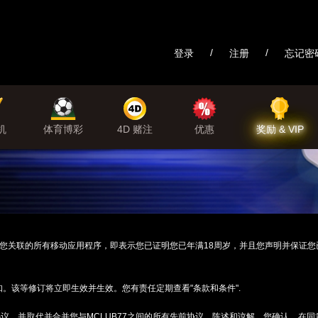
/
/
登录
注册
忘记密
机
体育博彩
4D 赌注
优惠
奖励 & VIP
.与您关联的所有移动应用程序，即表示您已证明您已年满18周岁，并且您声明并保证您
通知。该等修订将立即生效并生效。您有责任定期查看"条款和条件".
家协议。并取代并合并您与MCLUB77之间的所有先前协议，陈述和谅解。您确认，