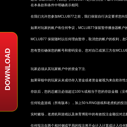
在本条款和条件中明确表示相同.
在我们允许您参加MCLUB77之前，我们保留自行决定要求您
如果对玩家的账户有任何争议，MCLUB77保留暂停播放器帐户
MCLUB77 保留随时以任何理由暂停，取消您的帐户的权利，恕不
DOWNLOAD
您有责任确保您的帐号和密码安全。您对自己或第三方在MCLUB
玩家必须从其玩家账户中的资金下注.
如果审核中的玩家从未成功存入资金或者资金被视为来自欺诈性
存款后，您的总赌注必须超过100％或相当于您的存款金额（没
任何轮盘游戏（所有版本），加上50％RNG游戏和老虎机的投注
实时赌场，老虎机和游戏以及体育博彩中的有效投注金额仅对总翻
任何投注在两个相对侧或平局的投注将不会计入计算或计入任何翻