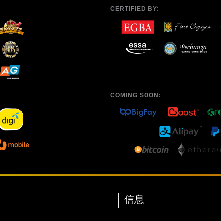
CERTIFIED BY:
COMING SOON:
司
信息