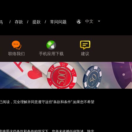
中文
/
存款
/
提款
/
常问问题
码
联络我们
手机应用下载
建议
已阅读，完全理解并同意遵守这些"条款和条件".如果您不希望
在同意接受这些条款和条件的情况下，您并未依赖任何陈述，除非