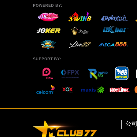
POWERED BY:
SUPPORT BY:
公