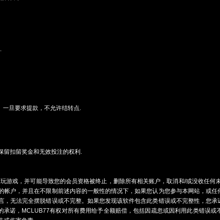
.
额。一旦要求提款，不允许结转点.
则保留扣留奖金和无效投注的权利.
动玩游戏，并可能导致您的会员资格被终止，删除所有相关账户，取消和/或没收任何
的帐户，并且在不限制前述内容的一般性的情况下，如果您认为您参与本网站，或任
言，无法完全摆脱错误或不完整。如果您发现该软件包含此类错误或不完整性，您承
定的承诺，MCLUB77有权对所有费用给予全额赔偿，包括因疏忽或因利用此类错误