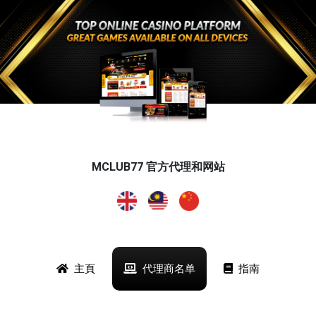
MCLUB77 官方代理和网站
主頁
代理商名单
指南