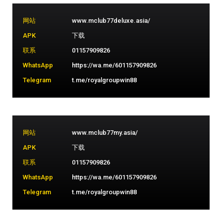
网站
www.mclub77deluxe.asia/
APK
下载
联系
01157909826
WhatsApp
https://wa.me/601157909826
Telegram
t.me/royalgroupwin88
网站
www.mclub77my.asia/
APK
下载
联系
01157909826
WhatsApp
https://wa.me/601157909826
Telegram
t.me/royalgroupwin88