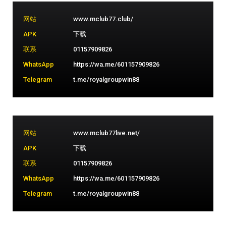
网站
www.mclub77.club/
APK
下载
联系
01157909826
WhatsApp
https://wa.me/601157909826
Telegram
t.me/royalgroupwin88
网站
www.mclub77live.net/
APK
下载
联系
01157909826
WhatsApp
https://wa.me/601157909826
Telegram
t.me/royalgroupwin88