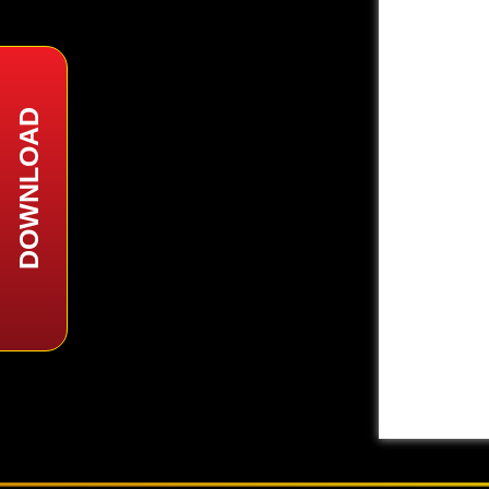
DOWNLOAD