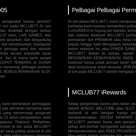
005
Pelbagai Pelbagai Perm
pengendali kasino perintis?
Di sini dalam MCLUB77, Kami mempunya
i sini pada MCLUB77! Di sini
berharga kami mampu memainkan pelbaga
dan dinikmati dengan semua
LUXURIOUS di hujung jari mereka, termas
SLOT kami, LIVE GAMES, dan
dan bahkan eksklusif MCLUB77 permai
kami tawarkan, dan bergantung
permainan slot PREMIUM atau meja role
 slot mendebarkan, blackjacks
kepala hingga kaki! Mengalami beber
 peniaga seksi dari seluruh
tonton sebelum ini, atau POKER GAMES 
Anda secara automatik layak
MCLUB77. Bukan itu sahaja, sambil 
, dan di mana kami sangat
MENANGKAN KEMUNGKINAN ANDA, deng
 JACKPOT TERBARU di DUNIA!
eksklusif hanya untuk pemain kami! Se
an menerima pelbagai promosi
akan berpeluang untuk berputar SPIN E
NUS, BONUS PERMAINAN SLOT,
di sini pada MCLUB77 sambil mengeja
ya!
MCLUB77 iRewards
ra, kami memulakan perniagaan
Setiap pengendali kasino atas talian a
 juta ahli telah menyertai kami
seperti BONUS WELCOME atau SLOT B
ami yang memenangi anugerah
berhenti di sini dengan hanya p
da 15 tahun pengalaman, kami
memperkenalkan SISTEM REWARD ya
pura, Thailand, Phillipines,
MCLUB77 pemain! Sama ada pemain pe
ermain di sini pada MCLUB77
setiap ahli berhak mengambil bahagian
n yang paling selamat di sini
Memperkenalkan spin FREE PROGRESSIV
an oleh setiap negara kerajaan
nilai setara dalam currecies lain, p